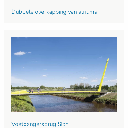
Dubbele overkapping van atriums
Voetgangersbrug Sion