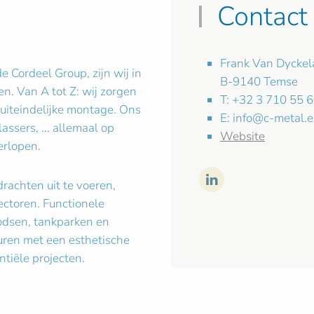
Contact
Frank Van Dycke
 Cordeel Group, zijn wij in
B-9140 Temse
en. Van A tot Z: wij zorgen
T: +32 3 710 55 
 uiteindelijke montage. Ons
E:
info@c-metal.e
assers, ... allemaal op
Website
erlopen.
rachten uit te voeren,
ectoren. Functionele
loodsen, tankparken en
turen met een esthetische
tiële projecten.