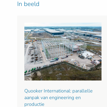
In beeld
Quooker International: parallelle
aanpak van engineering en
productie