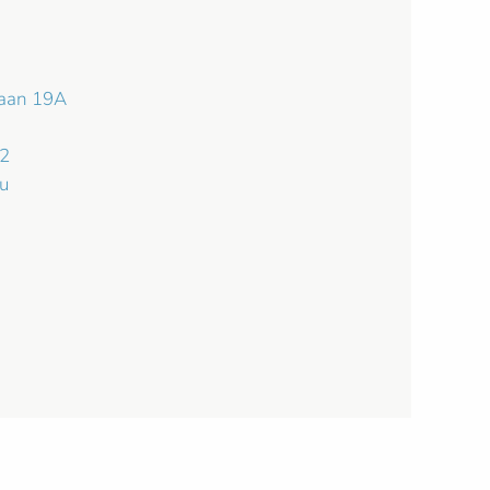
laan 19A
62
u