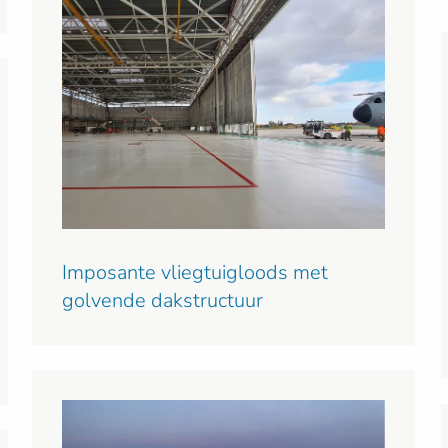
Imposante vliegtuigloods met
golvende dakstructuur