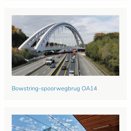
Bowstring-spoorwegbrug OA14