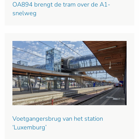
OA894 brengt de tram over de A1-
snelweg
Voetgangersbrug van het station
‘Luxemburg’