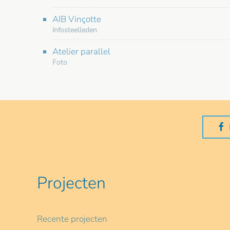
AIB Vinçotte
Infosteelleden
Atelier parallel
Foto
Projecten
Recente projecten