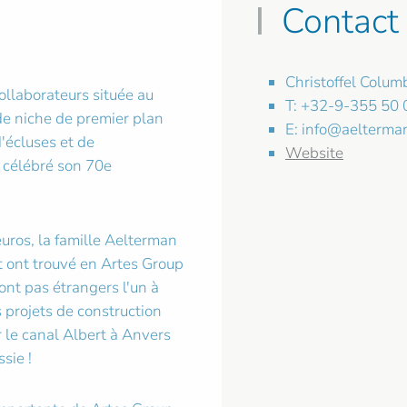
Contact
Christoffel Colu
ollaborateurs située au
T: +32-9-355 50 
de niche de premier plan
E:
info@aelterma
d'écluses et de
Website
a célébré son 70e
euros, la famille Aelterman
t ont trouvé en Artes Group
ont pas étrangers l'un à
s projets de construction
 le canal Albert à Anvers
sie !