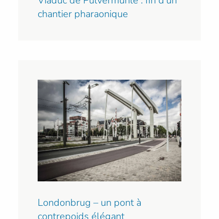
Viaduc de Pulvermühle : fin d’un
chantier pharaonique
Londonbrug – un pont à
contrepoids élégant