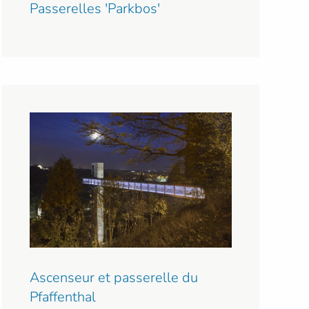
Passerelles 'Parkbos'
Ascenseur et passerelle du
Pfaffenthal